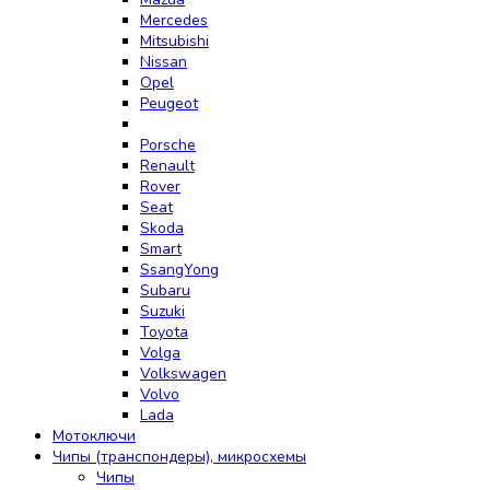
Mercedes
Mitsubishi
Nissan
Opel
Peugeot
Porsche
Renault
Rover
Seat
Skoda
Smart
SsangYong
Subaru
Suzuki
Toyota
Volga
Volkswagen
Volvo
Lada
Мотоключи
Чипы (транспондеры), микросхемы
Чипы