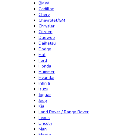
BMW
Cadillac
Chery
Chevrolet/GM
Chrysler
Citroen
Daewoo
Daihatsu
Dodge
Fiat
Ford
Honda
Hummer
Hyundai
Infiniti
Isuzu
Jaguar
Jeep
Kia
Land Rover / Range Rover
Lexus
Lincoln
Man
Mazda