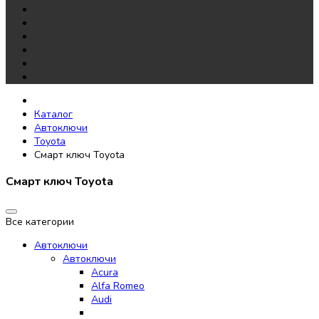
Утеря всех ключей
Чипы для автозапуска
Цены
Доставка
О нас
Контакты
Каталог
Автоключи
Toyota
Смарт ключ Toyota
Смарт ключ Toyota
Все категории
Автоключи
Автоключи
Acura
Alfa Romeo
Audi