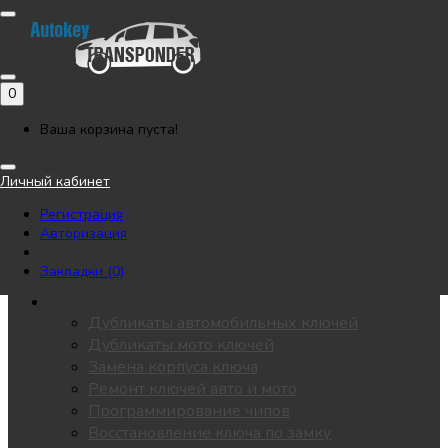
Позвонить
Напишите нам в Telegram
Регистрация
Авторизация
0
Каталог
Автоключи
Ваша корзина пуста!
Мотоключи
Лезвия
Личный кабинет
Чипы
Регистрация
Замки / личинки
Авторизация
KEYDIY
Пульты для ворот
Закладки (0)
Все разделы
Услуги
Дубликаты автомобильных ключей
Дубликаты мото ключей
Замена корпуса ключа
Ремонт ключей авто и мото
Программирование чипов
Восстановление ключа по замку