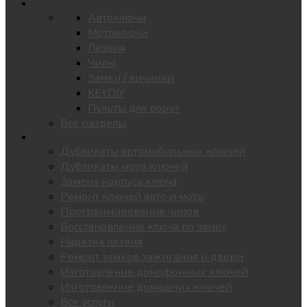
Каталог
Автоключи
Мотоключи
Лезвия
Чипы
Замки / личинки
KEYDIY
Пульты для ворот
Все разделы
Услуги
Дубликаты автомобильных ключей
Дубликаты мото ключей
Замена корпуса ключа
Ремонт ключей авто и мото
Программирование чипов
Восстановление ключа по замку
Нарезка лезвия
Ремонт замков зажигания и двери
Изготовление домофонных ключей
Изготовление домашних ключей
Все услуги