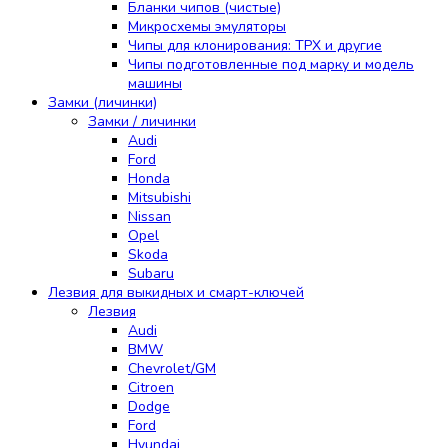
Бланки чипов (чистые)
Микросхемы эмуляторы
Чипы для клонирования: TPX и другие
Чипы подготовленные под марку и модель
машины
Замки (личинки)
Замки / личинки
Audi
Ford
Honda
Mitsubishi
Nissan
Opel
Skoda
Subaru
Лезвия для выкидных и смарт-ключей
Лезвия
Audi
BMW
Chevrolet/GM
Citroen
Dodge
Ford
Hyundai