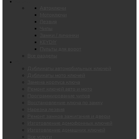
Каталог
Автоключи
Мотоключи
Лезвия
Чипы
Замки / личинки
KEYDIY
Пульты для ворот
Все разделы
Услуги
Дубликаты автомобильных ключей
Дубликаты мото ключей
Замена корпуса ключа
Ремонт ключей авто и мото
Программирование чипов
Восстановление ключа по замку
Нарезка лезвия
Ремонт замков зажигания и двери
Изготовление домофонных ключей
Изготовление домашних ключей
Все услуги