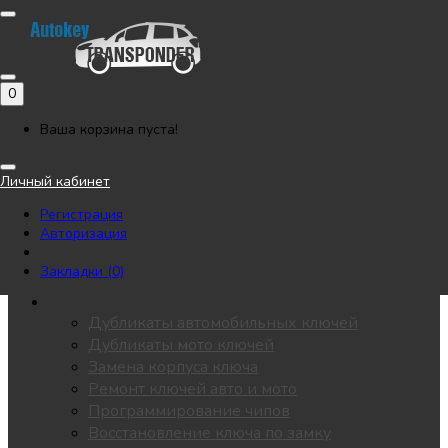
Позвонить
Напишите нам в Telegram
Регистрация
Авторизация
0
Каталог
Автоключи
Ваша корзина пуста!
Мотоключи
Лезвия
Личный кабинет
Чипы
Регистрация
Замки / личинки
Авторизация
KEYDIY
Пульты для ворот
Закладки (0)
Все разделы
Услуги
Дубликаты автомобильных ключей
Дубликаты мото ключей
Замена корпуса ключа
Ремонт ключей авто и мото
Программирование чипов
Восстановление ключа по замку