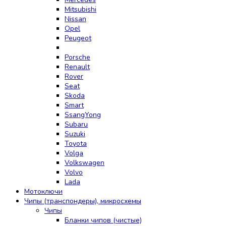
Mitsubishi
Nissan
Opel
Peugeot
Porsche
Renault
Rover
Seat
Skoda
Smart
SsangYong
Subaru
Suzuki
Toyota
Volga
Volkswagen
Volvo
Lada
Мотоключи
Чипы (транспондеры), микросхемы
Чипы
Бланки чипов (чистые)