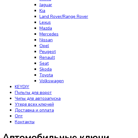
Jaguar
Kia
Land Rover/Range Rover
Lexus
Mazda
Mercedes
Nissan
Opel
Peugeot
Renault
Seat
Skoda
Toyota
Volkswagen
KEYDIY
Пульты для ворот
Чипы для автозапуска
Утеря всех ключей
Доставка и оплата
Опт
Контакты
Автомобильные ключи