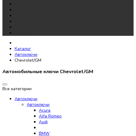
Утеря всех ключей
Чипы для автозапуска
Цены
Доставка
О нас
Контакты
Каталог
Автоключи
Chevrolet/GM
Автомобильные ключи Chevrolet/GM
Все категории
Автоключи
Автоключи
Acura
Alfa Romeo
Audi
BMW