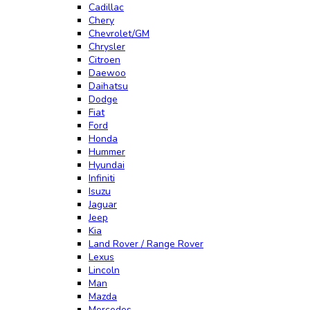
Cadillac
Chery
Chevrolet/GM
Chrysler
Citroen
Daewoo
Daihatsu
Dodge
Fiat
Ford
Honda
Hummer
Hyundai
Infiniti
Isuzu
Jaguar
Jeep
Kia
Land Rover / Range Rover
Lexus
Lincoln
Man
Mazda
Mercedes