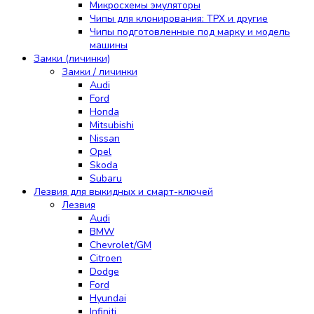
Микросхемы эмуляторы
Чипы для клонирования: TPX и другие
Чипы подготовленные под марку и модель
машины
Замки (личинки)
Замки / личинки
Audi
Ford
Honda
Mitsubishi
Nissan
Opel
Skoda
Subaru
Лезвия для выкидных и смарт-ключей
Лезвия
Audi
BMW
Chevrolet/GM
Citroen
Dodge
Ford
Hyundai
Infiniti