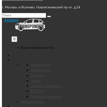
г. Москва, м.Ясенево, Новоясеневский пр-кт, д.24
0
Ваша корзина пуста!
Главная
Каталог
Автоключи
Мотоключи
Лезвия
Чипы
Замки / личинки
KEYDIY
Пульты для ворот
Все разделы
Услуги