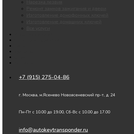
Нарезка лезвия
Ремонт замков зажигания и двери
Изготовление домофонных ключей
Изготовление домашних ключей
Все услуги
Утеря всех ключей
Чипы для автозапуска
Цены
Доставка
О нас
Контакты
+7 (915) 275-04-86
г. Москва, м.Ясенево Новоясеневский пр-т, д. 24
Пн-Пт с 10.00 до 19.00, Сб-Вс с 10.00 до 17.00
info@autokeytransponder.ru