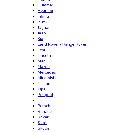
Hummer
Hyundai
Infiniti
Isuzu
Jaguar
Jeep
Kia
Land Rover / Range Rover
Lexus
Lincoln
Man
Mazda
Mercedes
Mitsubishi
Nissan
Opel
Peugeot
Porsche
Renault
Rover
Seat
Skoda