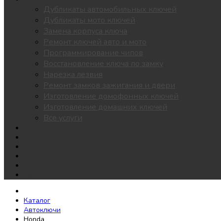
Дубликаты автомобильных ключей
Дубликаты мото ключей
Замена корпуса ключа
Ремонт ключей авто и мото
Программирование чипов
Восстановление ключа по замку
Нарезка лезвия
Ремонт замков зажигания и двери
Изготовление домофонных ключей
Изготовление домашних ключей
Все услуги
Утеря всех ключей
Чипы для автозапуска
Цены
Доставка
О нас
Контакты
Каталог
Автоключи
Honda