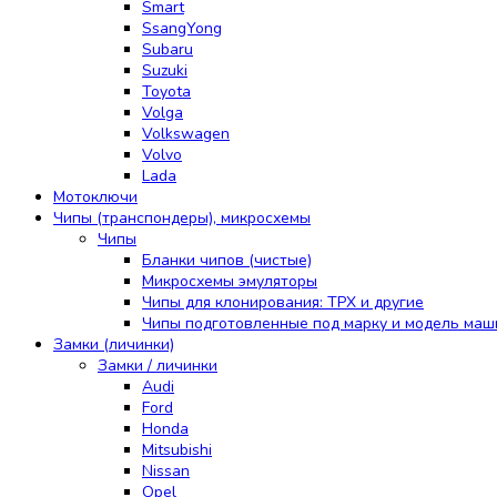
Smart
SsangYong
Subaru
Suzuki
Toyota
Volga
Volkswagen
Volvo
Lada
Мотоключи
Чипы (транспондеры), микросхемы
Чипы
Бланки чипов (чистые)
Микросхемы эмуляторы
Чипы для клонирования: TPX и другие
Чипы подготовленные под марку и модель ма
Замки (личинки)
Замки / личинки
Audi
Ford
Honda
Mitsubishi
Nissan
Opel