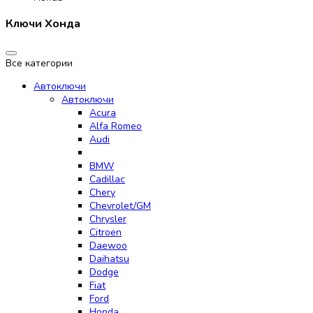
Ключи Хонда
Все категории
Автоключи
Автоключи
Acura
Alfa Romeo
Audi
BMW
Cadillac
Chery
Chevrolet/GM
Chrysler
Citroen
Daewoo
Daihatsu
Dodge
Fiat
Ford
Honda