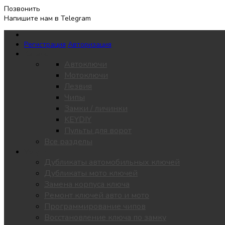
Позвонить
Напишите нам в Telegram
Регистрация
Авторизация
Каталог
Автоключи
Мотоключи
Лезвия
Чипы
Замки / личинки
KEYDIY
Пульты для ворот
Все разделы
Услуги
Дубликаты автомобильных ключей
Дубликаты мото ключей
Замена корпуса ключа
Ремонт ключей авто и мото
Программирование чипов
Восстановление ключа по замку