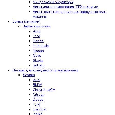
Микросхемы эмуляторы
Чипы для клонирования: TPX и другие
Чипы подготовленные под марку и модель
машины
Замки (личинки)
Замки / личинки
Audi
Ford
Honda
Mitsubishi
Nissan
Opel
Skoda
Subaru
Лезвия для выкидных и смарт-ключей
Лезвия
Audi
BMW
Chevrolet/GM
Citroen
Dodge
Ford
Hyundai
Infiniti