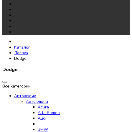
Утеря всех ключей
Чипы для автозапуска
Цены
Доставка
О нас
Контакты
Каталог
Лезвия
Dodge
Dodge
Все категории
Автоключи
Автоключи
Acura
Alfa Romeo
Audi
BMW