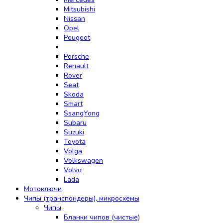
Mitsubishi
Nissan
Opel
Peugeot
Porsche
Renault
Rover
Seat
Skoda
Smart
SsangYong
Subaru
Suzuki
Toyota
Volga
Volkswagen
Volvo
Lada
Мотоключи
Чипы (транспондеры), микросхемы
Чипы
Бланки чипов (чистые)