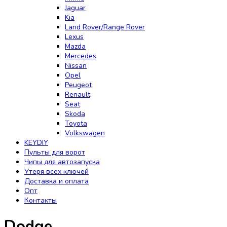
Jaguar
Kia
Land Rover/Range Rover
Lexus
Mazda
Mercedes
Nissan
Opel
Peugeot
Renault
Seat
Skoda
Toyota
Volkswagen
KEYDIY
Пульты для ворот
Чипы для автозапуска
Утеря всех ключей
Доставка и оплата
Опт
Контакты
Dodge