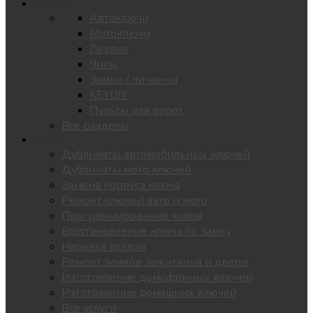
Каталог
Автоключи
Мотоключи
Лезвия
Чипы
Замки / личинки
KEYDIY
Пульты для ворот
Все разделы
Услуги
Дубликаты автомобильных ключей
Дубликаты мото ключей
Замена корпуса ключа
Ремонт ключей авто и мото
Программирование чипов
Восстановление ключа по замку
Нарезка лезвия
Ремонт замков зажигания и двери
Изготовление домофонных ключей
Изготовление домашних ключей
Все услуги