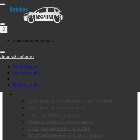
Позвонить
Напишите нам в Telegram
Регистрация
Авторизация
0
Каталог
Автоключи
Ваша корзина пуста!
Мотоключи
Лезвия
Личный кабинет
Чипы
Регистрация
Замки / личинки
Авторизация
KEYDIY
Пульты для ворот
Закладки (0)
Все разделы
Услуги
Дубликаты автомобильных ключей
Дубликаты мото ключей
Замена корпуса ключа
Ремонт ключей авто и мото
Программирование чипов
Восстановление ключа по замку