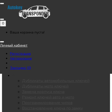
Позвонить
Напишите нам в Telegram
Регистрация
Авторизация
0
Каталог
Автоключи
Ваша корзина пуста!
Мотоключи
Лезвия
Личный кабинет
Чипы
Регистрация
Замки / личинки
Авторизация
KEYDIY
Пульты для ворот
Закладки (0)
Все разделы
Услуги
Дубликаты автомобильных ключей
Дубликаты мото ключей
Замена корпуса ключа
Ремонт ключей авто и мото
Программирование чипов
Восстановление ключа по замку