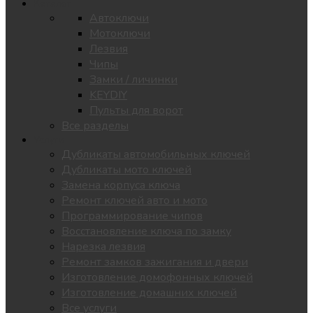
Каталог
Автоключи
Мотоключи
Лезвия
Чипы
Замки / личинки
KEYDIY
Пульты для ворот
Все разделы
Услуги
Дубликаты автомобильных ключей
Дубликаты мото ключей
Замена корпуса ключа
Ремонт ключей авто и мото
Программирование чипов
Восстановление ключа по замку
Нарезка лезвия
Ремонт замков зажигания и двери
Изготовление домофонных ключей
Изготовление домашних ключей
Все услуги