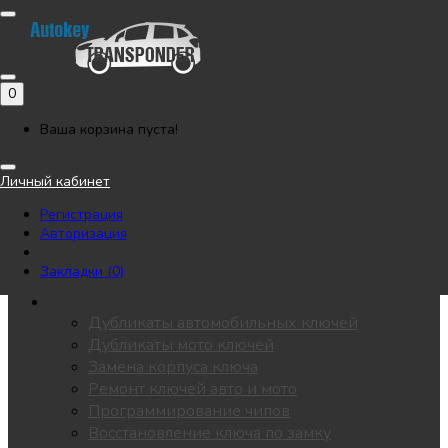
Позвонить
Напишите нам в Telegram
Регистрация
Авторизация
0
Каталог
Автоключи
Ваша корзина пуста!
Мотоключи
Лезвия
Личный кабинет
Чипы
Регистрация
Замки / личинки
Авторизация
KEYDIY
Пульты для ворот
Закладки (0)
Все разделы
Услуги
Дубликаты автомобильных ключей
Дубликаты мото ключей
Замена корпуса ключа
Ремонт ключей авто и мото
Программирование чипов
Восстановление ключа по замку