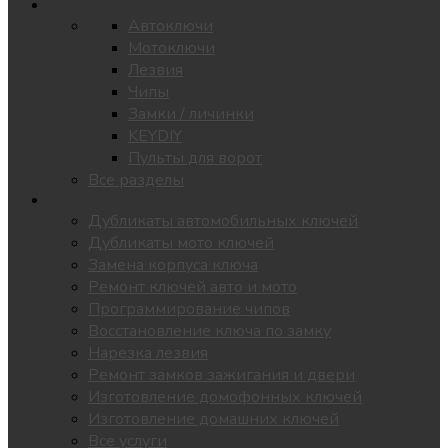
Каталог
Автоключи
Мотоключи
Лезвия
Чипы
Замки / личинки
KEYDIY
Пульты для ворот
Все разделы
Услуги
Дубликаты автомобильных ключей
Дубликаты мото ключей
Замена корпуса ключа
Ремонт ключей авто и мото
Программирование чипов
Восстановление ключа по замку
Нарезка лезвия
Ремонт замков зажигания и двери
Изготовление домофонных ключей
Изготовление домашних ключей
Все услуги