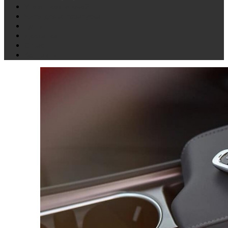
Утеря всех ключей
Чипы для автозапуска
Цены
Доставка
О нас
Контакты