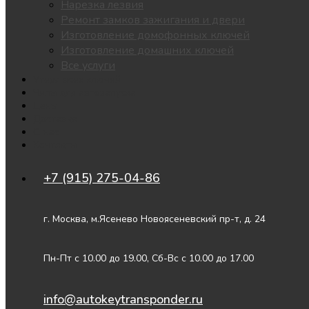
Нарезка лезвия
Ремонт замков зажигания и двери
Изготовление домофонных ключей
Изготовление домашних ключей
Все услуги
Утеря всех ключей
Чипы для автозапуска
Цены
Доставка
О нас
Контакты
+7 (915) 275-04-86
г. Москва, м.Ясенево Новоясеневский пр-т, д. 24
Пн-Пт с 10.00 до 19.00, Сб-Вс с 10.00 до 17.00
info@autokeytransponder.ru