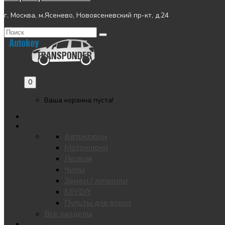
г. Москва, м.Ясенево, Новоясеневский пр-кт, д.24
0
Ваша корзина пуста!
Главная
Каталог
Автоключи
Мотоключи
Лезвия
Чипы
Замки / личинки
KEYDIY
Пульты для ворот
Все разделы
Услуги