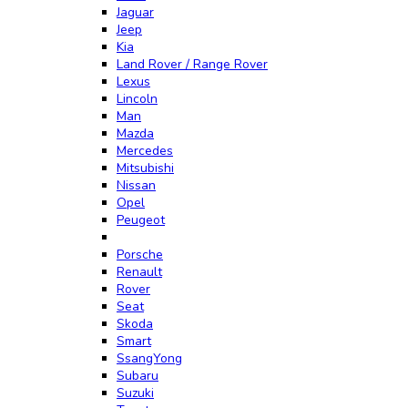
Jaguar
Jeep
Kia
Land Rover / Range Rover
Lexus
Lincoln
Man
Mazda
Mercedes
Mitsubishi
Nissan
Opel
Peugeot
Porsche
Renault
Rover
Seat
Skoda
Smart
SsangYong
Subaru
Suzuki