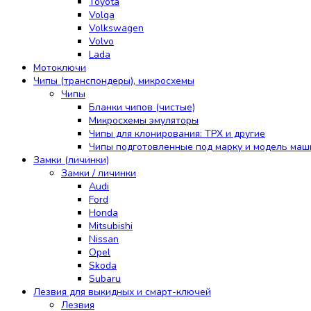
Toyota
Volga
Volkswagen
Volvo
Lada
Мотоключи
Чипы (транспондеры), микросхемы
Чипы
Бланки чипов (чистые)
Микросхемы эмуляторы
Чипы для клонирования: TPX и другие
Чипы подготовленные под марку и модель ма
Замки (личинки)
Замки / личинки
Audi
Ford
Honda
Mitsubishi
Nissan
Opel
Skoda
Subaru
Лезвия для выкидных и смарт-ключей
Лезвия