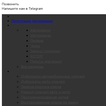
Позвонить
Напишите нам в Telegram
Регистрация
Авторизация
Каталог
Автоключи
Мотоключи
Лезвия
Чипы
Замки / личинки
KEYDIY
Пульты для ворот
Все разделы
Услуги
Дубликаты автомобильных ключей
Дубликаты мото ключей
Замена корпуса ключа
Ремонт ключей авто и мото
Программирование чипов
Восстановление ключа по замку