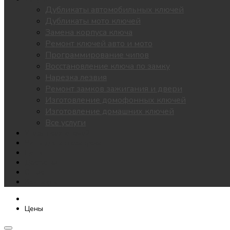
Дубликаты автомобильных ключей
Дубликаты мото ключей
Замена корпуса ключа
Ремонт ключей авто и мото
Программирование чипов
Восстановление ключа по замку
Нарезка лезвия
Ремонт замков зажигания и двери
Изготовление домофонных ключей
Изготовление домашних ключей
Все услуги
Утеря всех ключей
Чипы для автозапуска
Цены
Доставка
О нас
Контакты
Цены