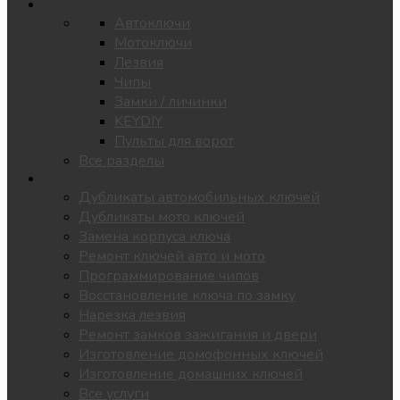
Каталог
Автоключи
Мотоключи
Лезвия
Чипы
Замки / личинки
KEYDIY
Пульты для ворот
Все разделы
Услуги
Дубликаты автомобильных ключей
Дубликаты мото ключей
Замена корпуса ключа
Ремонт ключей авто и мото
Программирование чипов
Восстановление ключа по замку
Нарезка лезвия
Ремонт замков зажигания и двери
Изготовление домофонных ключей
Изготовление домашних ключей
Все услуги