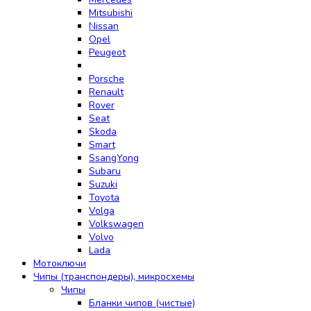
Mitsubishi
Nissan
Opel
Peugeot
Porsche
Renault
Rover
Seat
Skoda
Smart
SsangYong
Subaru
Suzuki
Toyota
Volga
Volkswagen
Volvo
Lada
Мотоключи
Чипы (транспондеры), микросхемы
Чипы
Бланки чипов (чистые)