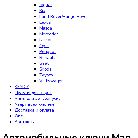
Jaguar
Kia
Land Rover/Range Rover
Lexus
Mazda
Mercedes
Nissan
Opel
Peugeot
Renault
Seat
Skoda
Toyota
Volkswagen
KEYDIY
Пульты для ворот
Чипы для автозапуска
Утеря всех ключей
Доставка и оплата
Опт
Контакты
Автомобильные ключи Man