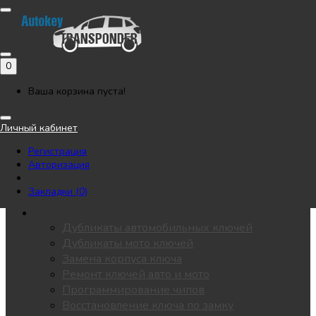
Позвонить
Напишите нам в Telegram
Регистрация
Авторизация
0
Каталог
Автоключи
Ваша корзина пуста!
Мотоключи
Лезвия
Личный кабинет
Чипы
Регистрация
Замки / личинки
Авторизация
KEYDIY
Пульты для ворот
Закладки (0)
Все разделы
Услуги
Дубликаты автомобильных ключей
Дубликаты мото ключей
Замена корпуса ключа
Ремонт ключей авто и мото
Программирование чипов
Восстановление ключа по замку