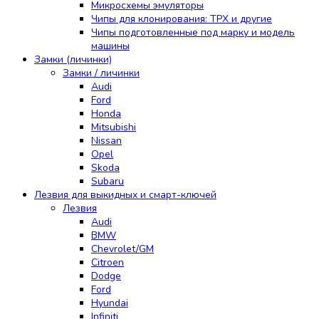
Микросхемы эмуляторы
Чипы для клонирования: TPX и другие
Чипы подготовленные под марку и модель
машины
Замки (личинки)
Замки / личинки
Audi
Ford
Honda
Mitsubishi
Nissan
Opel
Skoda
Subaru
Лезвия для выкидных и смарт-ключей
Лезвия
Audi
BMW
Chevrolet/GM
Citroen
Dodge
Ford
Hyundai
Infiniti