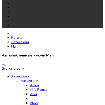
Утеря всех ключей
Чипы для автозапуска
Цены
Доставка
О нас
Контакты
Каталог
Автоключи
Man
Автомобильные ключи Man
Все категории
Автоключи
Автоключи
Acura
Alfa Romeo
Audi
BMW