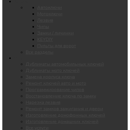
Каталог
Автоключи
Мотоключи
Лезвия
Чипы
Замки / личинки
KEYDIY
Пульты для ворот
Все разделы
Услуги
Дубликаты автомобильных ключей
Дубликаты мото ключей
Замена корпуса ключа
Ремонт ключей авто и мото
Программирование чипов
Восстановление ключа по замку
Нарезка лезвия
Ремонт замков зажигания и двери
Изготовление домофонных ключей
Изготовление домашних ключей
Все услуги