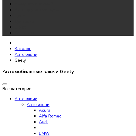
Утеря всех ключей
Чипы для автозапуска
Цены
Доставка
О нас
Контакты
Каталог
Автоключи
Geely
Автомобильные ключи Geely
Все категории
Автоключи
Автоключи
Acura
Alfa Romeo
Audi
BMW