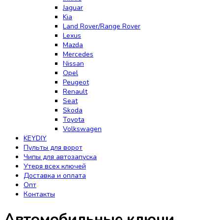
Jaguar
Kia
Land Rover/Range Rover
Lexus
Mazda
Mercedes
Nissan
Opel
Peugeot
Renault
Seat
Skoda
Toyota
Volkswagen
KEYDIY
Пульты для ворот
Чипы для автозапуска
Утеря всех ключей
Доставка и оплата
Опт
Контакты
Автомобильные ключи