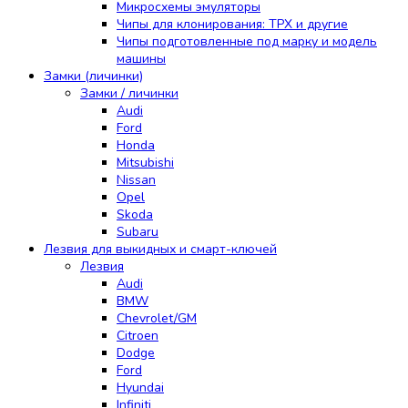
Микросхемы эмуляторы
Чипы для клонирования: TPX и другие
Чипы подготовленные под марку и модель
машины
Замки (личинки)
Замки / личинки
Audi
Ford
Honda
Mitsubishi
Nissan
Opel
Skoda
Subaru
Лезвия для выкидных и смарт-ключей
Лезвия
Audi
BMW
Chevrolet/GM
Citroen
Dodge
Ford
Hyundai
Infiniti