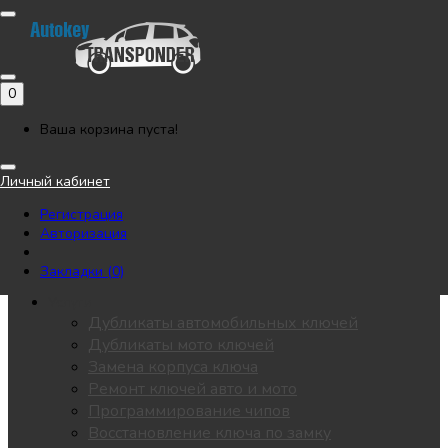
Позвонить
Напишите нам в Telegram
Регистрация
Авторизация
0
Каталог
Автоключи
Ваша корзина пуста!
Мотоключи
Лезвия
Личный кабинет
Чипы
Регистрация
Замки / личинки
Авторизация
KEYDIY
Пульты для ворот
Закладки (0)
Все разделы
Услуги
Дубликаты автомобильных ключей
Дубликаты мото ключей
Замена корпуса ключа
Ремонт ключей авто и мото
Программирование чипов
Восстановление ключа по замку