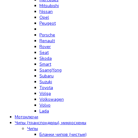
Mitsubishi
Nissan
Opel
Peugeot
Porsche
Renault
Rover
Seat
Skoda
Smart
SsangYong
Subaru
Suzuki
Toyota
Volga
Volkswagen
Volvo
Lada
Мотоключи
Чипы (транспондеры), микросхемы
Чипы
Бланки чипов (чистые)