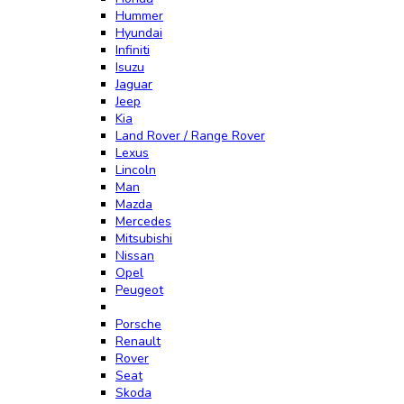
Hummer
Hyundai
Infiniti
Isuzu
Jaguar
Jeep
Kia
Land Rover / Range Rover
Lexus
Lincoln
Man
Mazda
Mercedes
Mitsubishi
Nissan
Opel
Peugeot
Porsche
Renault
Rover
Seat
Skoda