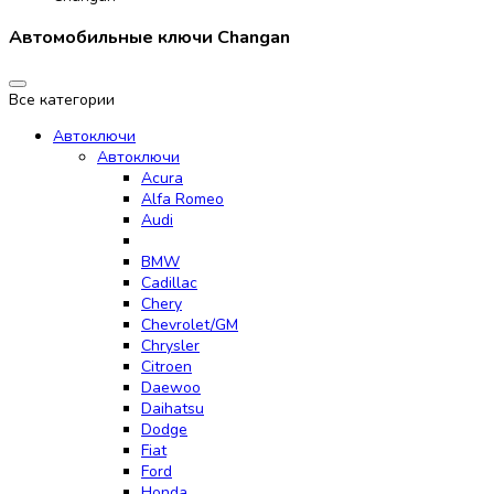
Автомобильные ключи Changan
Все категории
Автоключи
Автоключи
Acura
Alfa Romeo
Audi
BMW
Cadillac
Chery
Chevrolet/GM
Chrysler
Citroen
Daewoo
Daihatsu
Dodge
Fiat
Ford
Honda