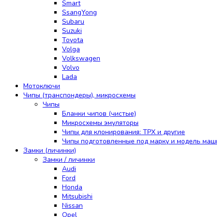
Smart
SsangYong
Subaru
Suzuki
Toyota
Volga
Volkswagen
Volvo
Lada
Мотоключи
Чипы (транспондеры), микросхемы
Чипы
Бланки чипов (чистые)
Микросхемы эмуляторы
Чипы для клонирования: TPX и другие
Чипы подготовленные под марку и модель ма
Замки (личинки)
Замки / личинки
Audi
Ford
Honda
Mitsubishi
Nissan
Opel