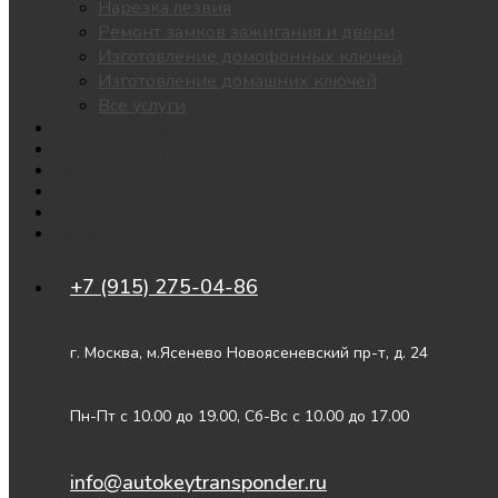
Нарезка лезвия
Ремонт замков зажигания и двери
Изготовление домофонных ключей
Изготовление домашних ключей
Все услуги
Утеря всех ключей
Чипы для автозапуска
Цены
Доставка
О нас
Контакты
+7 (915) 275-04-86
г. Москва, м.Ясенево Новоясеневский пр-т, д. 24
Пн-Пт с 10.00 до 19.00, Сб-Вс с 10.00 до 17.00
info@autokeytransponder.ru