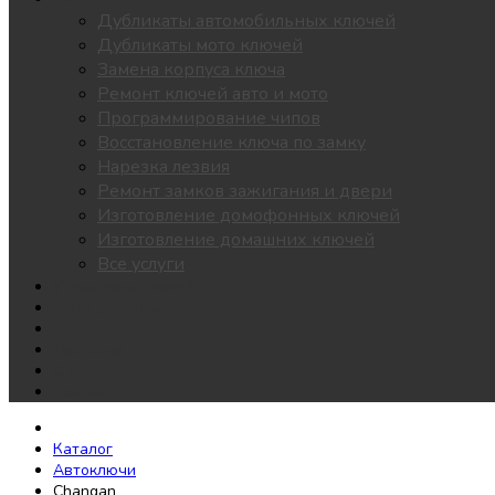
Дубликаты автомобильных ключей
Дубликаты мото ключей
Замена корпуса ключа
Ремонт ключей авто и мото
Программирование чипов
Восстановление ключа по замку
Нарезка лезвия
Ремонт замков зажигания и двери
Изготовление домофонных ключей
Изготовление домашних ключей
Все услуги
Утеря всех ключей
Чипы для автозапуска
Цены
Доставка
О нас
Контакты
Каталог
Автоключи
Changan