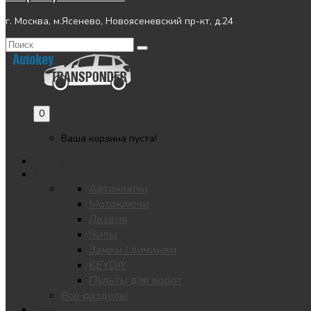
г. Москва, м.Ясенево, Новоясеневский пр-кт, д.24
0
Ваша корзина пуста!
Главная
Каталог
Автоключи
Мотоключи
Лезвия
Чипы
Замки / личинки
KEYDIY
Пульты для ворот
Все разделы
Услуги