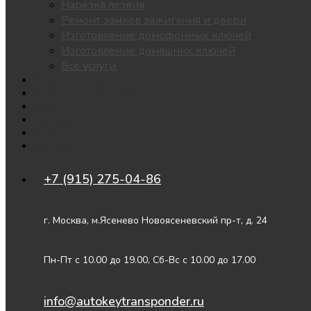
Нарезка лезвия
Ремонт замков зажигания и двери
Изготовление домофонных ключей
Изготовление домашних ключей
Все услуги
Утеря всех ключей
Чипы для автозапуска
Цены
Доставка
О нас
Контакты
+7 (915) 275-04-86
г. Москва, м.Ясенево Новоясеневский пр-т, д. 24
Пн-Пт с 10.00 до 19.00, Сб-Вс с 10.00 до 17.00
info@autokeytransponder.ru