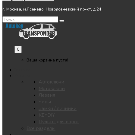
г. Москва, м.Ясенево, Новоясеневский пр-кт, д.24
0
Ваша корзина пуста!
Главная
Каталог
Автоключи
Мотоключи
Лезвия
Чипы
Замки / личинки
KEYDIY
Пульты для ворот
Все разделы
Услуги