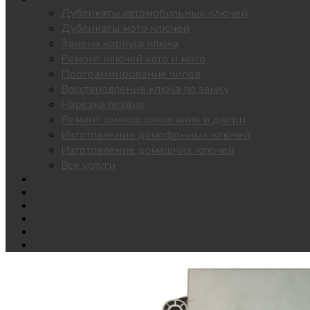
Дубликаты автомобильных ключей
Дубликаты мото ключей
Замена корпуса ключа
Ремонт ключей авто и мото
Программирование чипов
Восстановление ключа по замку
Нарезка лезвия
Ремонт замков зажигания и двери
Изготовление домофонных ключей
Изготовление домашних ключей
Все услуги
Утеря всех ключей
Чипы для автозапуска
Цены
Доставка
О нас
Контакты