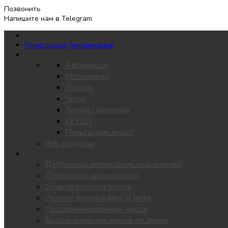
Позвонить
Напишите нам в Telegram
Регистрация
Авторизация
Каталог
Автоключи
Мотоключи
Лезвия
Чипы
Замки / личинки
KEYDIY
Пульты для ворот
Все разделы
Услуги
Дубликаты автомобильных ключей
Дубликаты мото ключей
Замена корпуса ключа
Ремонт ключей авто и мото
Программирование чипов
Восстановление ключа по замку