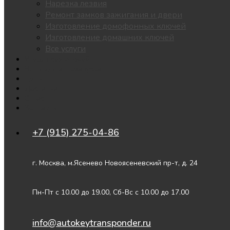
Нарезка лезвия
Ремонт замков зажигания и двери
Изготовление домофонных ключей
Изготовление домашних ключей
Все услуги
Утеря всех ключей
Чипы для автозапуска
Цены
Доставка
О нас
Контакты
+7 (915) 275-04-86
г. Москва, м.Ясенево Новоясеневский пр-т, д. 24
Пн-Пт с 10.00 до 19.00, Сб-Вс с 10.00 до 17.00
info@autokeytransponder.ru