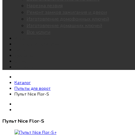
Нарезка лезвия
Ремонт замков зажигания и двери
Изготовление домофонных ключей
Изготовление домашних ключей
Все услуги
Утеря всех ключей
Чипы для автозапуска
Цены
Доставка
О нас
Контакты
Каталог
Пульты для ворот
Пульт Nice Flor-S
Пульт Nice Flor-S
+