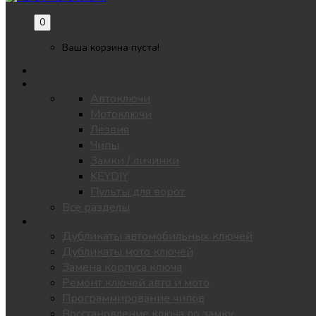
0
Ваша корзина пуста!
Главная
Каталог
Автоключи
Мотоключи
Лезвия
Чипы
Замки / личинки
KEYDIY
Пульты для ворот
Все разделы
Услуги
Дубликаты автомобильных ключей
Дубликаты мото ключей
Замена корпуса ключа
Ремонт ключей авто и мото
Программирование чипов
Восстановление ключа по замку