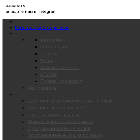
Позвонить
Напишите нам в Telegram
Регистрация
Авторизация
Каталог
Автоключи
Мотоключи
Лезвия
Чипы
Замки / личинки
KEYDIY
Пульты для ворот
Все разделы
Услуги
Дубликаты автомобильных ключей
Дубликаты мото ключей
Замена корпуса ключа
Ремонт ключей авто и мото
Программирование чипов
Восстановление ключа по замку