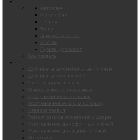
Каталог
Автоключи
Мотоключи
Лезвия
Чипы
Замки / личинки
KEYDIY
Пульты для ворот
Все разделы
Услуги
Дубликаты автомобильных ключей
Дубликаты мото ключей
Замена корпуса ключа
Ремонт ключей авто и мото
Программирование чипов
Восстановление ключа по замку
Нарезка лезвия
Ремонт замков зажигания и двери
Изготовление домофонных ключей
Изготовление домашних ключей
Все услуги