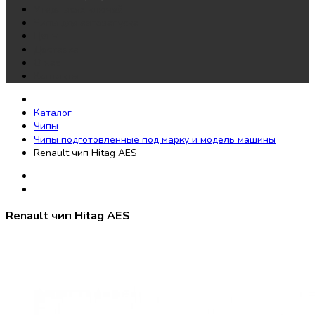
Утеря всех ключей
Чипы для автозапуска
Цены
Доставка
О нас
Контакты
Каталог
Чипы
Чипы подготовленные под марку и модель машины
Renault чип Hitag AES
Renault чип Hitag AES