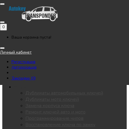
Позвонить
Напишите нам в Telegram
Регистрация
Авторизация
0
Каталог
Автоключи
Ваша корзина пуста!
Мотоключи
Лезвия
Личный кабинет
Чипы
Регистрация
Замки / личинки
Авторизация
KEYDIY
Пульты для ворот
Закладки (0)
Все разделы
Услуги
Дубликаты автомобильных ключей
Дубликаты мото ключей
Замена корпуса ключа
Ремонт ключей авто и мото
Программирование чипов
Восстановление ключа по замку