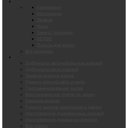
Каталог
Автоключи
Мотоключи
Лезвия
Чипы
Замки / личинки
KEYDIY
Пульты для ворот
Все разделы
Услуги
Дубликаты автомобильных ключей
Дубликаты мото ключей
Замена корпуса ключа
Ремонт ключей авто и мото
Программирование чипов
Восстановление ключа по замку
Нарезка лезвия
Ремонт замков зажигания и двери
Изготовление домофонных ключей
Изготовление домашних ключей
Все услуги