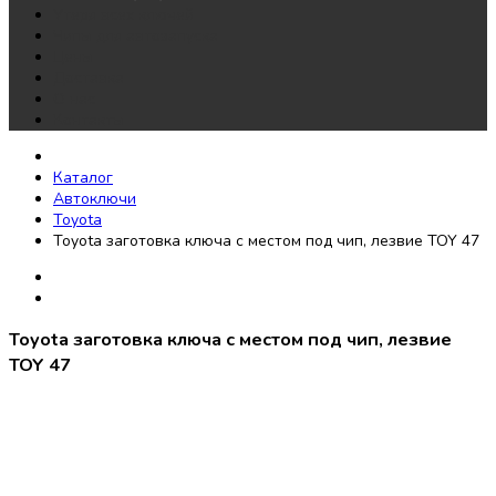
Утеря всех ключей
Чипы для автозапуска
Цены
Доставка
О нас
Контакты
Каталог
Автоключи
Toyota
Toyota заготовка ключа с местом под чип, лезвие TOY 47
Toyota заготовка ключа с местом под чип, лезвие
TOY 47