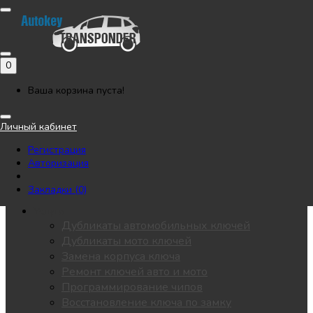
Позвонить
Напишите нам в Telegram
Регистрация
Авторизация
0
Каталог
Автоключи
Ваша корзина пуста!
Мотоключи
Лезвия
Личный кабинет
Чипы
Регистрация
Замки / личинки
Авторизация
KEYDIY
Пульты для ворот
Закладки (0)
Все разделы
Услуги
Дубликаты автомобильных ключей
Дубликаты мото ключей
Замена корпуса ключа
Ремонт ключей авто и мото
Программирование чипов
Восстановление ключа по замку