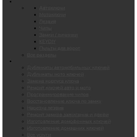
Каталог
Автоключи
Мотоключи
Лезвия
Чипы
Замки / личинки
KEYDIY
Пульты для ворот
Все разделы
Услуги
Дубликаты автомобильных ключей
Дубликаты мото ключей
Замена корпуса ключа
Ремонт ключей авто и мото
Программирование чипов
Восстановление ключа по замку
Нарезка лезвия
Ремонт замков зажигания и двери
Изготовление домофонных ключей
Изготовление домашних ключей
Все услуги