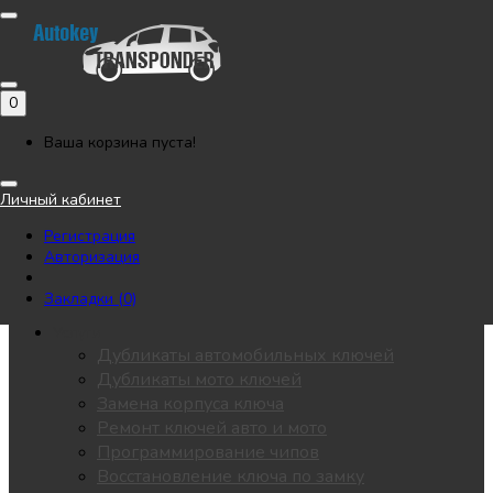
Позвонить
Напишите нам в Telegram
Регистрация
Авторизация
0
Каталог
Автоключи
Ваша корзина пуста!
Мотоключи
Лезвия
Личный кабинет
Чипы
Регистрация
Замки / личинки
Авторизация
KEYDIY
Пульты для ворот
Закладки (0)
Все разделы
Услуги
Дубликаты автомобильных ключей
Дубликаты мото ключей
Замена корпуса ключа
Ремонт ключей авто и мото
Программирование чипов
Восстановление ключа по замку