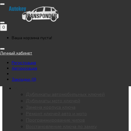
Позвонить
Напишите нам в Telegram
Регистрация
Авторизация
0
Каталог
Автоключи
Ваша корзина пуста!
Мотоключи
Лезвия
Личный кабинет
Чипы
Регистрация
Замки / личинки
Авторизация
KEYDIY
Пульты для ворот
Закладки (0)
Все разделы
Услуги
Дубликаты автомобильных ключей
Дубликаты мото ключей
Замена корпуса ключа
Ремонт ключей авто и мото
Программирование чипов
Восстановление ключа по замку