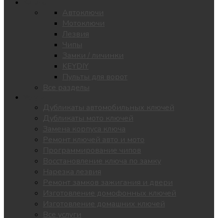
Каталог
Автоключи
Мотоключи
Лезвия
Чипы
Замки / личинки
KEYDIY
Пульты для ворот
Все разделы
Услуги
Дубликаты автомобильных ключей
Дубликаты мото ключей
Замена корпуса ключа
Ремонт ключей авто и мото
Программирование чипов
Восстановление ключа по замку
Нарезка лезвия
Ремонт замков зажигания и двери
Изготовление домофонных ключей
Изготовление домашних ключей
Все услуги