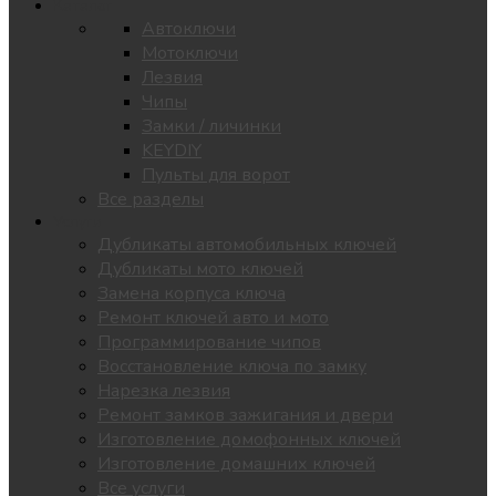
Каталог
Автоключи
Мотоключи
Лезвия
Чипы
Замки / личинки
KEYDIY
Пульты для ворот
Все разделы
Услуги
Дубликаты автомобильных ключей
Дубликаты мото ключей
Замена корпуса ключа
Ремонт ключей авто и мото
Программирование чипов
Восстановление ключа по замку
Нарезка лезвия
Ремонт замков зажигания и двери
Изготовление домофонных ключей
Изготовление домашних ключей
Все услуги