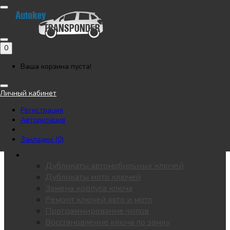
Позвонить
Напишите нам в Telegram
Регистрация
Авторизация
0
Каталог
Автоключи
Ваша корзина пуста!
Мотоключи
Лезвия
Личный кабинет
Чипы
Регистрация
Замки / личинки
Авторизация
KEYDIY
Пульты для ворот
Закладки (0)
Все разделы
Услуги
Дубликаты автомобильных ключей
Дубликаты мото ключей
Замена корпуса ключа
Ремонт ключей авто и мото
Программирование чипов
Восстановление ключа по замку