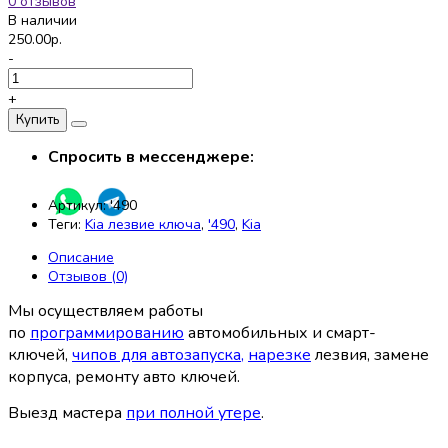
0 отзывов
В наличии
250.00р.
-
+
Купить
Спросить в мессенджере:
Артикул:
'490
Теги:
Kia лезвие ключа
,
'490
,
Kia
Описание
Отзывов (0)
Мы осуществляем работы
по
программированию
автомобильных и смарт-
ключей,
чипов для автозапуска
,
нарезке
лезвия, замене
корпуса, ремонту авто ключей.
Выезд мастера
при полной утере
.