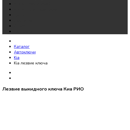
Утеря всех ключей
Чипы для автозапуска
Цены
Доставка
О нас
Контакты
Каталог
Автоключи
Kia
Kia лезвие ключа
Лезвие выкидного ключа Киа РИО