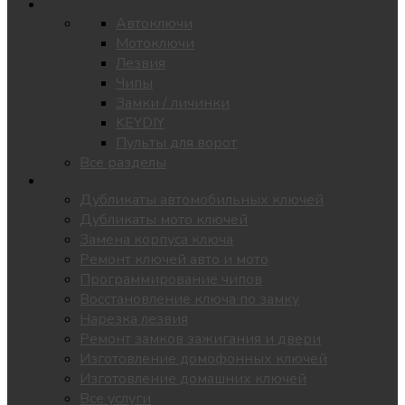
Каталог
Автоключи
Мотоключи
Лезвия
Чипы
Замки / личинки
KEYDIY
Пульты для ворот
Все разделы
Услуги
Дубликаты автомобильных ключей
Дубликаты мото ключей
Замена корпуса ключа
Ремонт ключей авто и мото
Программирование чипов
Восстановление ключа по замку
Нарезка лезвия
Ремонт замков зажигания и двери
Изготовление домофонных ключей
Изготовление домашних ключей
Все услуги