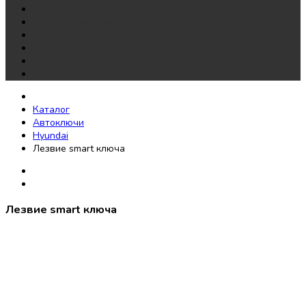
Утеря всех ключей
Чипы для автозапуска
Цены
Доставка
О нас
Контакты
Каталог
Автоключи
Hyundai
Лезвие smart ключа
Лезвие smart ключа