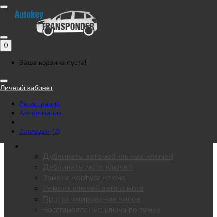
Позвонить
Напишите нам в Telegram
Регистрация
Авторизация
0
Каталог
Автоключи
Ваша корзина пуста!
Мотоключи
Лезвия
Личный кабинет
Чипы
Регистрация
Замки / личинки
Авторизация
KEYDIY
Пульты для ворот
Закладки (0)
Все разделы
Услуги
Дубликаты автомобильных ключей
Дубликаты мото ключей
Замена корпуса ключа
Ремонт ключей авто и мото
Программирование чипов
Восстановление ключа по замку