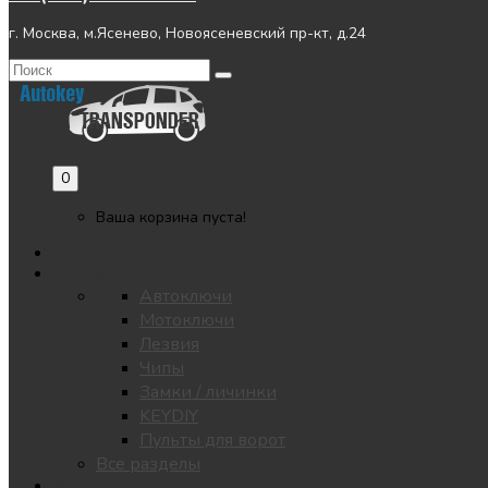
г. Москва, м.Ясенево, Новоясеневский пр-кт, д.24
0
Ваша корзина пуста!
Главная
Каталог
Автоключи
Мотоключи
Лезвия
Чипы
Замки / личинки
KEYDIY
Пульты для ворот
Все разделы
Услуги