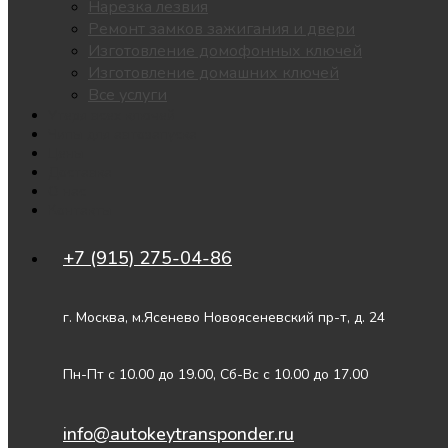
Нарезка лезвия
Ремонт замков зажигания и двери
Изготовление домофонных ключей
Изготовление домашних ключей
Все услуги
Утеря всех ключей
Чипы для автозапуска
Цены
Доставка
О нас
Контакты
+7 (915) 275-04-86
г. Москва, м.Ясенево Новоясеневский пр-т, д. 24
Пн-Пт с 10.00 до 19.00, Сб-Вс с 10.00 до 17.00
info@autokeytransponder.ru