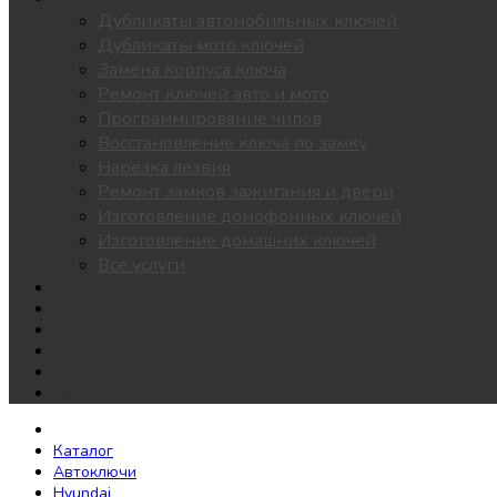
Дубликаты автомобильных ключей
Дубликаты мото ключей
Замена корпуса ключа
Ремонт ключей авто и мото
Программирование чипов
Восстановление ключа по замку
Нарезка лезвия
Ремонт замков зажигания и двери
Изготовление домофонных ключей
Изготовление домашних ключей
Все услуги
Утеря всех ключей
Чипы для автозапуска
Цены
Доставка
О нас
Контакты
Каталог
Автоключи
Hyundai